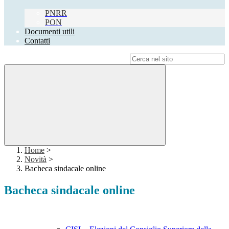
PNRR
PON
Documenti utili
Contatti
Campo di ricerca per le pagine del sito
Home
>
Novità
>
Bacheca sindacale online
Bacheca sindacale online