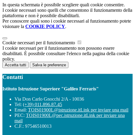
In questa schermata è possibile scegliere quali cookie consentire.
I cookie necessari sono quelli che consentono il funzionamento della
piattaforma e non è possibile disabilitarli.
Per conoscere quali sono i cookie necessari al funzionamento potete
visionare la
COOKIE POLICY
.
Cookie necessari per il funzionamento
I cookie necessari per il funzionamento non possono essere
disabilitati. È possibile consultare l'elenco nella pagina della cookie
policy.
Accetta tutti
Salva le preferenze
Contatti
Istituto Istruzione Superiore "Galileo Ferraris"
Via Don Carlo Gnocchi 2/A - 10036
Tel:
(+39) 011.896.87.45
Email:
TOIS01900L@istruzione.it
Link per inviare una mail
PEC:
TOIS01900L@pec.istruzione.it
Link per inviare una
mail
C.F.: 97546510013