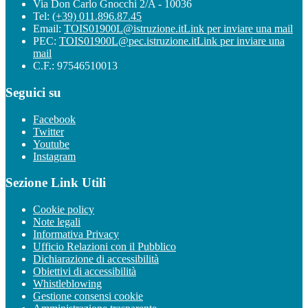
Via Don Carlo Gnocchi 2/A - 10036
Tel:
(+39) 011.896.87.45
Email:
TOIS01900L@istruzione.it
Link per inviare una mail
PEC:
TOIS01900L@pec.istruzione.it
Link per inviare una
mail
C.F.: 97546510013
Seguici su
Facebook
Twitter
Youtube
Instagram
Sezione Link Utili
Cookie policy
Note legali
Informativa Privacy
Ufficio Relazioni con il Pubblico
Dichiarazione di accessibilità
Obiettivi di accessibilità
Whistleblowing
Gestione consensi cookie