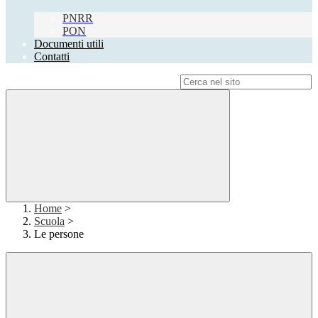
PNRR
PON
Documenti utili
Contatti
Campo di ricerca per le pagine del sito
Home
>
Scuola
>
Le persone