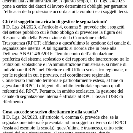
determinata Amministrazione. A questo scopo, il D. Lgs. 24/2023
pone a carico dei datori di lavoro determinati obblighi per garantire
l’efficacia della protezione accordata ai lavoratori e ai soggetti terzi.
Chi è il soggetto incaricato di gestire le segnalazioni?
Il D. Lgs 24/2023, all’articolo 4, comma 5, prevede che i soggetti
del settore pubblico cui è fatto obbligo di prevedere la figura del
Responsabile della Prevenzione della Corruzione e della
Trasparenza (RPCT) affidano a quest'ultimo la gestione del canale di
segnalazione interna. A tal riguardo si ricorda che in base alla
Delibera ANAC 430/2016: “tenuto conto dell’articolazione
periferica del sistema scolastico e dei rapporti che intercorrono tra le
istituzioni scolastiche e l’Amministrazione ministeriale, si ritiene di
individuare il RPC nel Direttore dell’Ufficio scolastico regionale, o
per le regioni in cui è previsto, nel coordinatore regionale.
Considerato l’ambito territoriale particolarmente esteso, al fine di
agevolare il RPC, i dirigenti di ambito territoriale operano quali
referenti del RPC”. Pertanto, in ambito scolastico, la gestione del
canale di segnalazione interna è affidata al RPCT ossia l’USR di
riferimento.
Cosa succede se scrivo direttamente alla scuola?
Il D. Lgs. 24/2023, all’articolo 4, comma 6, prevede che, se la
segnalazione interna è presentata ad un soggetto diverso dal RPCT
(ossia ad esempio la scuola), quest’ultima è trasmessa, entro sette