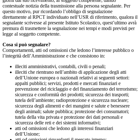
giorni dal suo ricevimento, al soggetto competente, dando
contestuale notizia della trasmissione alla persona segnalante. Per
questo motivo, pur ricordando l’obbligo di segnalazione
direttamente al RPCT individuato nell’USR di riferimento, qualora il
segnalante scrivesse al presente Istituto Scolastico, quest’ultimo avrà
premura di trasmettere la segnalazione nei tempi e modi previsti per
legge al soggetto competente.
Cosa si può segnalare?
Comportamenti, atti od omissioni che ledono l’interesse pubblico o
l’integrità dell’Amministrazione e che consistono in:
illeciti amministrativi, contabili, civili o penali;
illeciti che rientrano nell’ambito di applicazione degli atti
dell’Unione europea o nazionali relativi ai seguenti settori:
appalti pubblici; servizi, prodotti e mercati finanziari e
prevenzione del riciclaggio e del finanziamento del terrorismo;
sicurezza e conformità dei prodotti; sicurezza dei trasporti;
tutela dell’ambiente; radioprotezione e sicurezza nucleare;
sicurezza degli alimenti e dei mangimi e salute e benessere
degli animali; salute pubblica; protezione dei consumatori;
tutela della vita privata e protezione dei dati personali e
sicurezza delle reti e dei sistemi informativi;
atti od omissioni che ledono gli interessi finanziari
dell’Unione;
atti od omissioni riguardanti il mercato interno;