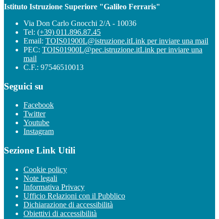
Istituto Istruzione Superiore "Galileo Ferraris"
Via Don Carlo Gnocchi 2/A - 10036
Tel:
(+39) 011.896.87.45
Email:
TOIS01900L@istruzione.it
Link per inviare una mail
PEC:
TOIS01900L@pec.istruzione.it
Link per inviare una
mail
C.F.: 97546510013
Seguici su
Facebook
Twitter
Youtube
Instagram
Sezione Link Utili
Cookie policy
Note legali
Informativa Privacy
Ufficio Relazioni con il Pubblico
Dichiarazione di accessibilità
Obiettivi di accessibilità