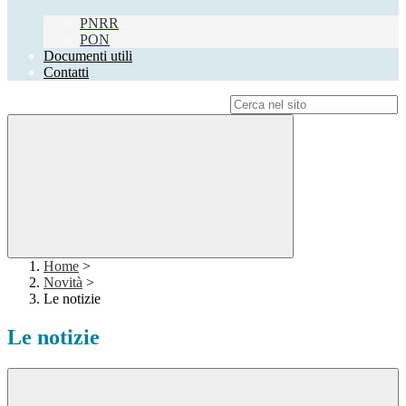
PNRR
PON
Documenti utili
Contatti
Campo di ricerca per le pagine del sito
Home
>
Novità
>
Le notizie
Le notizie