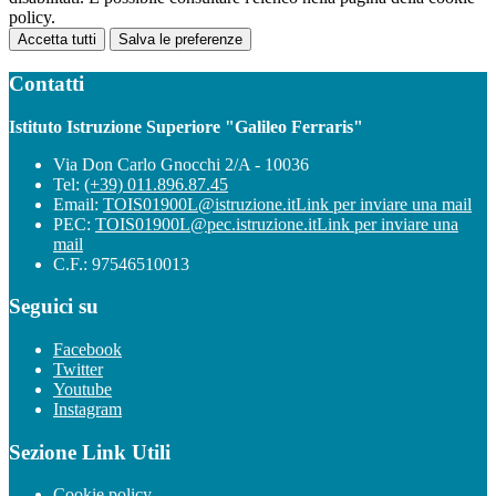
policy.
Accetta tutti
Salva le preferenze
Contatti
Istituto Istruzione Superiore "Galileo Ferraris"
Via Don Carlo Gnocchi 2/A - 10036
Tel:
(+39) 011.896.87.45
Email:
TOIS01900L@istruzione.it
Link per inviare una mail
PEC:
TOIS01900L@pec.istruzione.it
Link per inviare una
mail
C.F.: 97546510013
Seguici su
Facebook
Twitter
Youtube
Instagram
Sezione Link Utili
Cookie policy