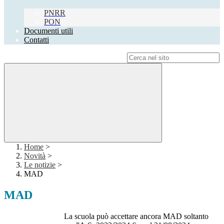
PNRR
PON
Documenti utili
Contatti
Campo di ricerca per le pagine del sito
Home
>
Novità
>
Le notizie
>
MAD
MAD
La scuola può accettare ancora MAD soltanto