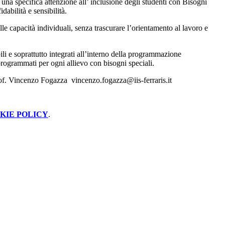
a una specifica attenzione all’ inclusione degli studenti con Bisogni
abilità e sensibilità.
le capacità individuali, senza trascurare l’orientamento al lavoro e
bili e soprattutto integrati all’interno della programmazione
i programmati per ogni allievo con bisogni speciali.
 prof. Vincenzo Fogazza vincenzo.fogazza@iis-ferraris.it
KIE POLICY
.