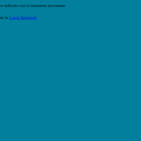
o indicato con le istruzioni necessarie.
ite la
Login Spaggiari