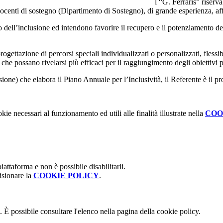
l “G. Ferraris” riserv
ocenti di sostegno (Dipartimento di Sostegno), di grande esperienza, affid
 dell’inclusione ed intendono favorire il recupero e il potenziamento del
rogettazione di percorsi speciali individualizzati o personalizzati, flessi
i, che possano rivelarsi più efficaci per il raggiungimento degli obiettiv
sione) che elabora il Piano Annuale per l’Inclusività, il Referente è il
kie necessari al funzionamento ed utili alle finalità illustrate nella
COO
attaforma e non è possibile disabilitarli.
isionare la
COOKIE POLICY
.
 È possibile consultare l'elenco nella pagina della cookie policy.