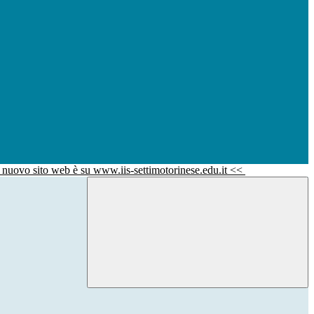
l nuovo sito web è su www.iis-settimotorinese.edu.it <<