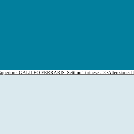
 Superiore
GALILEO FERRARIS
Settimo Torinese - >>Attenzione: I