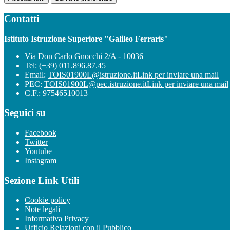
Contatti
Istituto Istruzione Superiore "Galileo Ferraris"
Via Don Carlo Gnocchi 2/A - 10036
Tel:
(+39) 011.896.87.45
Email:
TOIS01900L@istruzione.it
Link per inviare una mail
PEC:
TOIS01900L@pec.istruzione.it
Link per inviare una mail
C.F.: 97546510013
Seguici su
Facebook
Twitter
Youtube
Instagram
Sezione Link Utili
Cookie policy
Note legali
Informativa Privacy
Ufficio Relazioni con il Pubblico