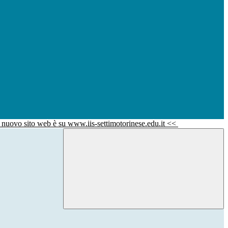
l nuovo sito web è su www.iis-settimotorinese.edu.it <<