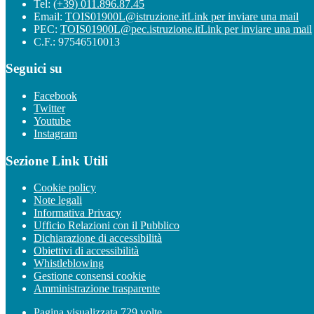
Tel:
(+39) 011.896.87.45
Email:
TOIS01900L@istruzione.it
Link per inviare una mail
PEC:
TOIS01900L@pec.istruzione.it
Link per inviare una mail
C.F.: 97546510013
Seguici su
Facebook
Twitter
Youtube
Instagram
Sezione Link Utili
Cookie policy
Note legali
Informativa Privacy
Ufficio Relazioni con il Pubblico
Dichiarazione di accessibilità
Obiettivi di accessibilità
Whistleblowing
Gestione consensi cookie
Amministrazione trasparente
Pagina visualizzata
729
volte