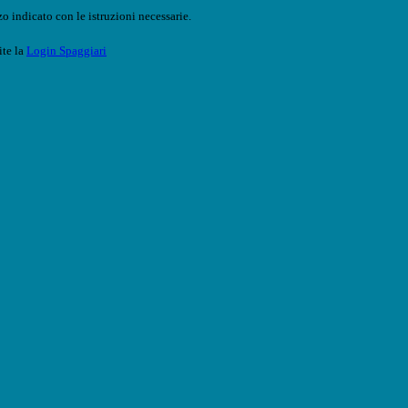
o indicato con le istruzioni necessarie.
ite la
Login Spaggiari