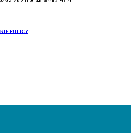
0.00 alle ore 11.00 dal lunedì al venerdì
KIE POLICY
.