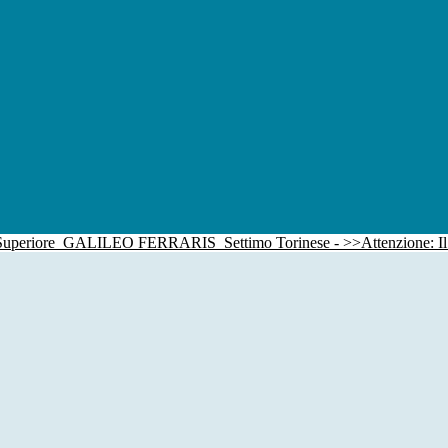
 Superiore
GALILEO FERRARIS
Settimo Torinese - >>Attenzione: I