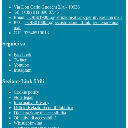
Via Don Carlo Gnocchi 2/A - 10036
Tel:
(+39) 011.896.87.45
Email:
TOIS01900L@istruzione.it
Link per inviare una mail
PEC:
TOIS01900L@pec.istruzione.it
Link per inviare una
mail
C.F.: 97546510013
Seguici su
Facebook
Twitter
Youtube
Instagram
Sezione Link Utili
Cookie policy
Note legali
Informativa Privacy
Ufficio Relazioni con il Pubblico
Dichiarazione di accessibilità
Obiettivi di accessibilità
Whistleblowing