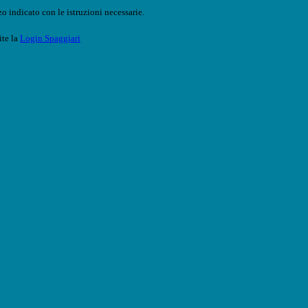
o indicato con le istruzioni necessarie.
ite la
Login Spaggiari