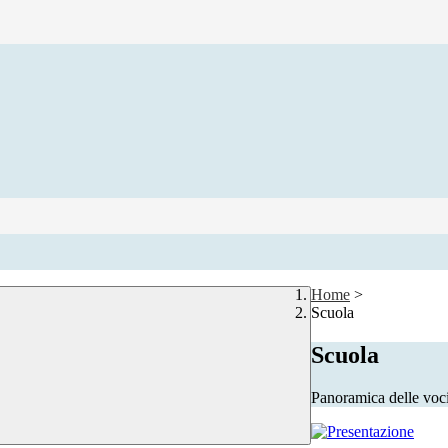
Home
>
Scuola
Scuola
Panoramica delle voc