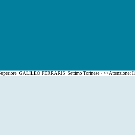
 Superiore
GALILEO FERRARIS
Settimo Torinese - >>Attenzione: I