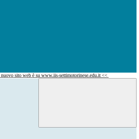
l nuovo sito web è su www.iis-settimotorinese.edu.it <<