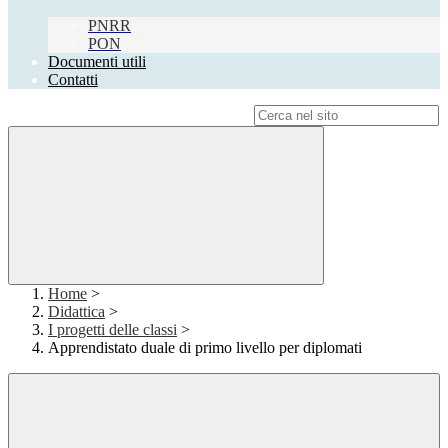
PNRR
PON
Documenti utili
Contatti
Campo di ricerca per le pagine del sito
Home
>
Didattica
>
I progetti delle classi
>
Apprendistato duale di primo livello per diplomati