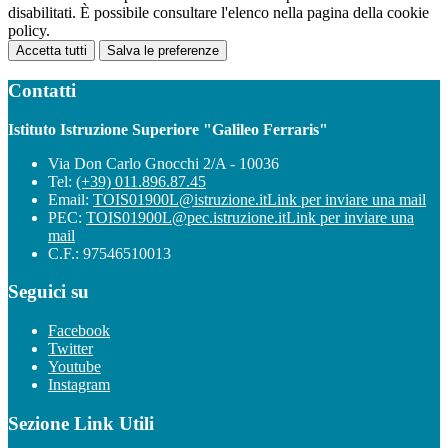
disabilitati. È possibile consultare l'elenco nella pagina della cookie
policy.
Accetta tutti
Salva le preferenze
Contatti
Istituto Istruzione Superiore "Galileo Ferraris"
Via Don Carlo Gnocchi 2/A - 10036
Tel:
(+39) 011.896.87.45
Email:
TOIS01900L@istruzione.it
Link per inviare una mail
PEC:
TOIS01900L@pec.istruzione.it
Link per inviare una
mail
C.F.: 97546510013
Seguici su
Facebook
Twitter
Youtube
Instagram
Sezione Link Utili