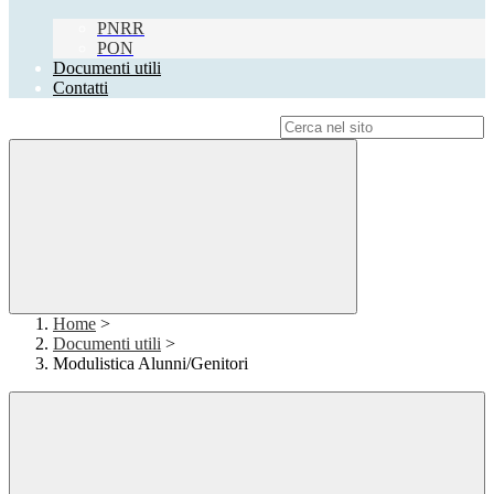
PNRR
PON
Documenti utili
Contatti
Campo di ricerca per le pagine del sito
Home
>
Documenti utili
>
Modulistica Alunni/Genitori