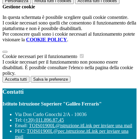
Personalizza
Rifiuta tutti
i cookies
Accetta tutti
i cookies
Gestione cookie
In questa schermata è possibile scegliere quali cookie consentire.
I cookie necessari sono quelli che consentono il funzionamento della
piattaforma e non è possibile disabilitarli.
Per conoscere quali sono i cookie necessari al funzionamento potete
visionare la
COOKIE POLICY
.
Cookie necessari per il funzionamento
I cookie necessari per il funzionamento non possono essere
disabilitati. È possibile consultare l'elenco nella pagina della cookie
policy.
Accetta tutti
Salva le preferenze
Contatti
Istituto Istruzione Superiore "Galileo Ferraris"
Via Don Carlo Gnocchi 2/A - 10036
Tel:
(+39) 011.896.87.45
Email:
TOIS01900L@istruzione.it
Link per inviare una mail
PEC:
TOIS01900L@pec.istruzione.it
Link per inviare una
mail