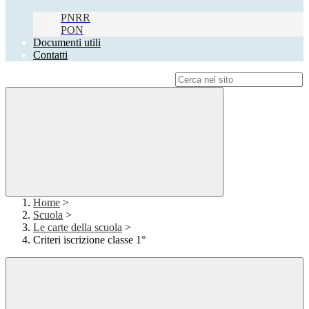
PNRR
PON
Documenti utili
Contatti
Campo di ricerca per le pagine del sito
Home
>
Scuola
>
Le carte della scuola
>
Criteri iscrizione classe 1°