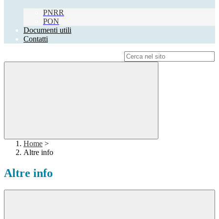
PNRR
PON
Documenti utili
Contatti
Campo di ricerca per le pagine del sito
Home
>
Altre info
Altre info