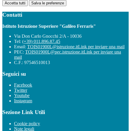
Accetta tutti
Salva le preferenze
Contatti
Istituto Istruzione Superiore "Galileo Ferraris"
Via Don Carlo Gnocchi 2/A - 10036
Tel:
(+39) 011.896.87.45
Email:
TOIS01900L@istruzione.it
Link per inviare una mail
PEC:
TOIS01900L@pec.istruzione.it
Link per inviare una
mail
C.F.: 97546510013
Seguici su
Facebook
Twitter
Youtube
Instagram
Sezione Link Utili
Cookie policy
Note legali