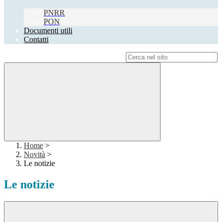
PNRR
PON
Documenti utili
Contatti
Campo di ricerca per le pagine del sito
Home
>
Novità
>
Le notizie
Le notizie