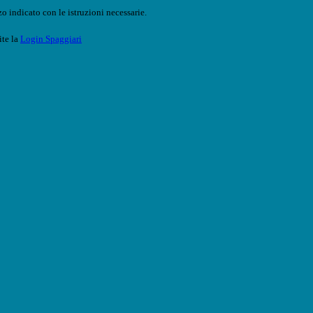
o indicato con le istruzioni necessarie.
ite la
Login Spaggiari