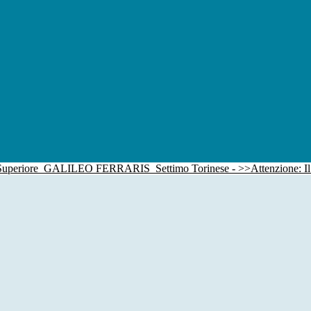
 Superiore
GALILEO FERRARIS
Settimo Torinese - >>Attenzione: I