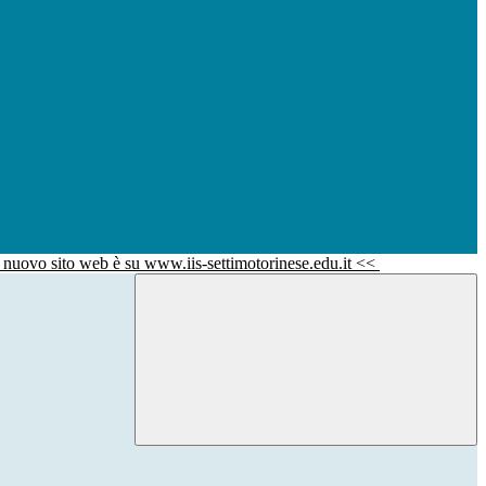
l nuovo sito web è su www.iis-settimotorinese.edu.it <<