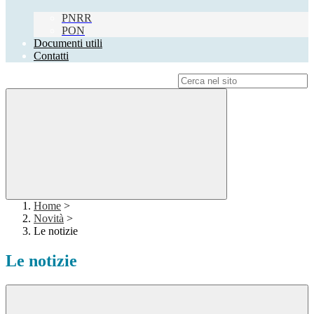
PNRR
PON
Documenti utili
Contatti
Campo di ricerca per le pagine del sito
Home
>
Novità
>
Le notizie
Le notizie