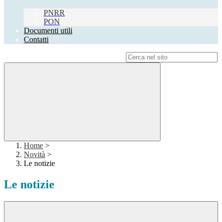
PNRR
PON
Documenti utili
Contatti
Campo di ricerca per le pagine del sito
Home
>
Novità
>
Le notizie
Le notizie