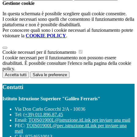
Gestione cookie
In questa schermata è possibile scegliere quali cookie consentire.
I cookie necessari sono quelli che consentono il funzionamento della
piattaforma e non è possibile disabilitarli.
Per conoscere quali sono i cookie necessari al funzionamento potete
visionare la
COOKIE POLICY
.
Cookie necessari per il funzionamento
I cookie necessari per il funzionamento non possono essere
disabilitati. È possibile consultare l'elenco nella pagina della cookie
policy.
Accetta tutti
Salva le preferenze
Contatti
Istituto Istruzione Superiore "Galileo Ferraris"
Via Don Carlo Gnocchi 2/A - 10036
Tel:
(+39) 011.896.87.45
Email:
TOIS01900L@istruzione.it
Link per inviare una mail
PEC:
TOIS01900L@pec.istruzione.it
Link per inviare una
mail
C.F.: 97546510013