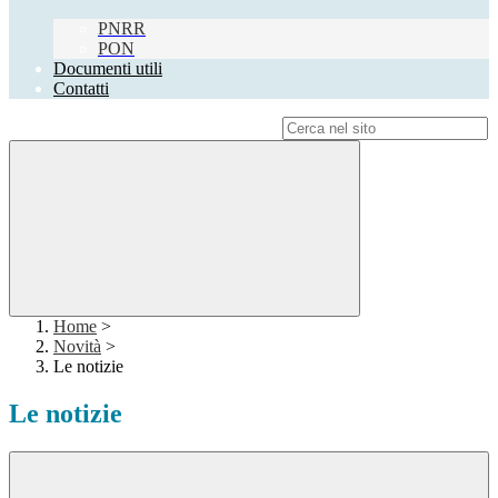
PNRR
PON
Documenti utili
Contatti
Campo di ricerca per le pagine del sito
Home
>
Novità
>
Le notizie
Le notizie