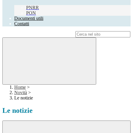
PNRR
PON
Documenti utili
Contatti
Campo di ricerca per le pagine del sito
Home
>
Novità
>
Le notizie
Le notizie