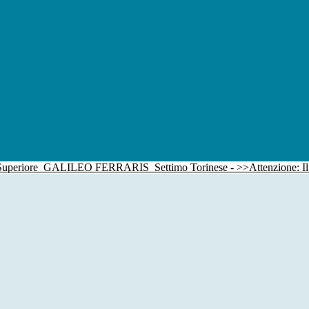
 Superiore
GALILEO FERRARIS
Settimo Torinese - >>Attenzione: I