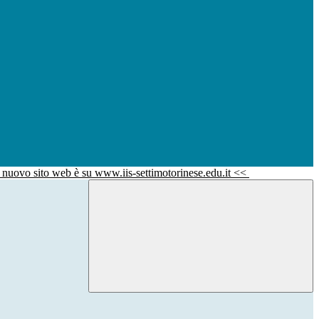
l nuovo sito web è su www.iis-settimotorinese.edu.it <<