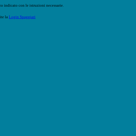
o indicato con le istruzioni necessarie.
ite la
Login Spaggiari