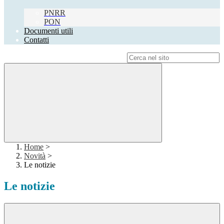
PNRR
PON
Documenti utili
Contatti
Campo di ricerca per le pagine del sito
Home
>
Novità
>
Le notizie
Le notizie