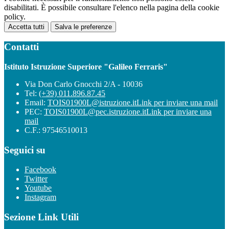
disabilitati. È possibile consultare l'elenco nella pagina della cookie
policy.
Accetta tutti
Salva le preferenze
Contatti
Istituto Istruzione Superiore "Galileo Ferraris"
Via Don Carlo Gnocchi 2/A - 10036
Tel:
(+39) 011.896.87.45
Email:
TOIS01900L@istruzione.it
Link per inviare una mail
PEC:
TOIS01900L@pec.istruzione.it
Link per inviare una
mail
C.F.: 97546510013
Seguici su
Facebook
Twitter
Youtube
Instagram
Sezione Link Utili