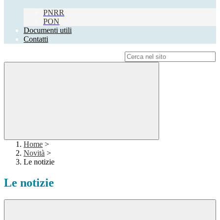
PNRR
PON
Documenti utili
Contatti
Campo di ricerca per le pagine del sito
Home
>
Novità
>
Le notizie
Le notizie