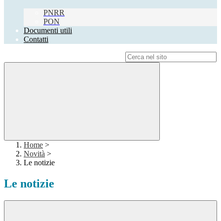
PNRR
PON
Documenti utili
Contatti
Campo di ricerca per le pagine del sito
Home
>
Novità
>
Le notizie
Le notizie