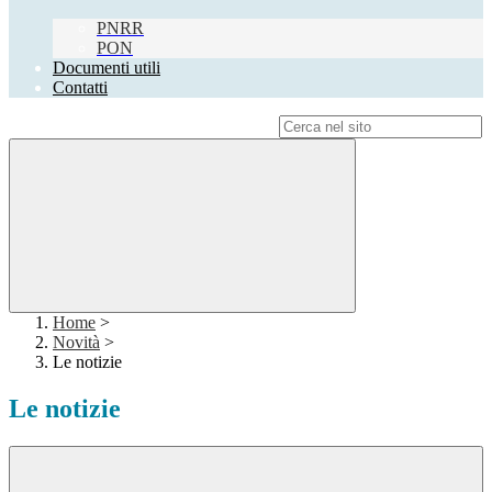
PNRR
PON
Documenti utili
Contatti
Campo di ricerca per le pagine del sito
Home
>
Novità
>
Le notizie
Le notizie