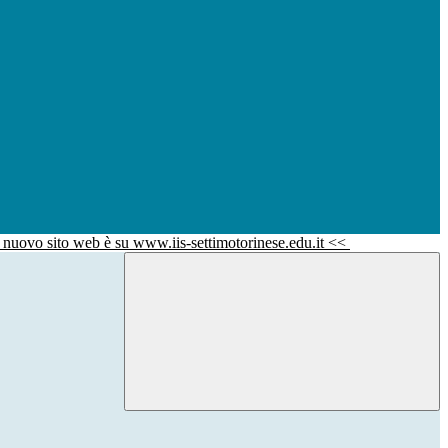
l nuovo sito web è su www.iis-settimotorinese.edu.it <<