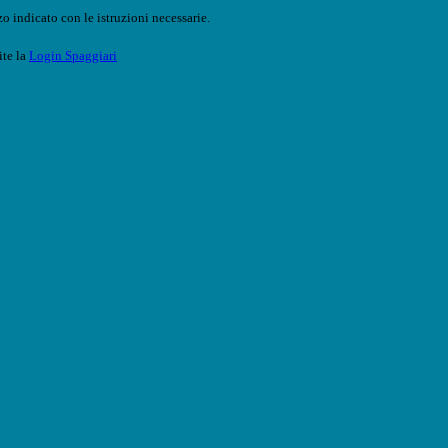
o indicato con le istruzioni necessarie.
ite la
Login Spaggiari