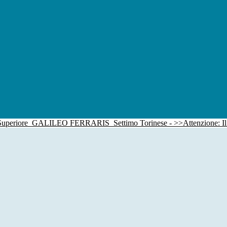
 Superiore
GALILEO FERRARIS
Settimo Torinese - >>Attenzione: I