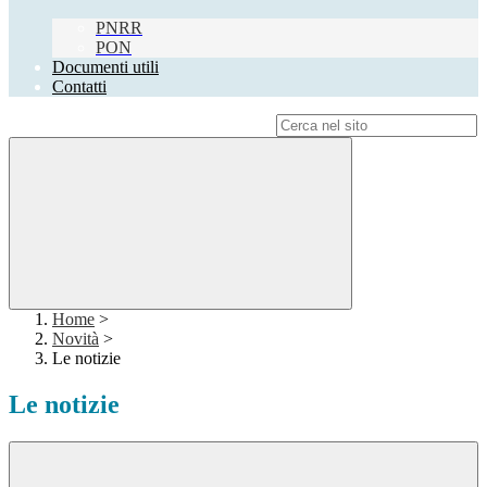
PNRR
PON
Documenti utili
Contatti
Campo di ricerca per le pagine del sito
Home
>
Novità
>
Le notizie
Le notizie