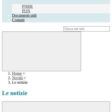
PNRR
PON
Documenti utili
Contatti
Campo di ricerca per le pagine del sito
Home
>
Novità
>
Le notizie
Le notizie